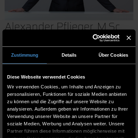
Alexander Pflieger, M.Sc.
Zustimmung
Details
Über Cookies
Zentrum für angewandte Forschung
Institut für angewandte Informatik - Technologie
Campus Freyung
Diese Webseite verwendet Cookies
Wissenschaftlicher Mitarbeiter
Wir verwenden Cookies, um Inhalte und Anzeigen zu
Digitalisierungskolleg “Progressiv-Digitale Provinz”
personalisieren, Funktionen für soziale Medien anbieten
zu können und die Zugriffe auf unsere Website zu
analysieren. Außerdem geben wir Informationen zu Ihrer
ITC2+ 2. Stock
Verwendung unserer Website an unsere Partner für
0991/3615-737
soziale Medien, Werbung und Analysen weiter. Unsere
Partner führen diese Informationen möglicherweise mit