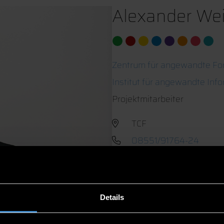
Alexander Wei
Zentrum für angewandte Fo
Institut für angewandte Inf
Projektmitarbeiter
TCF
08551/91764-24
Details