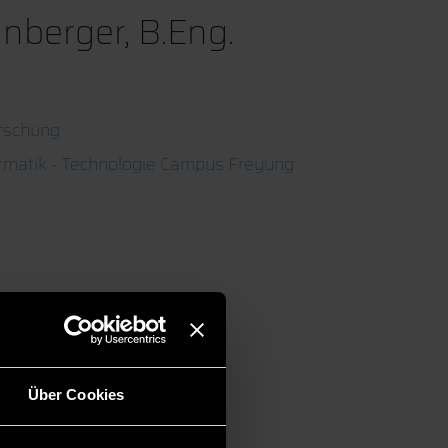
nberger, B.Eng.
rschung
ormatik - Technologie Campus Freyung
Über Cookies