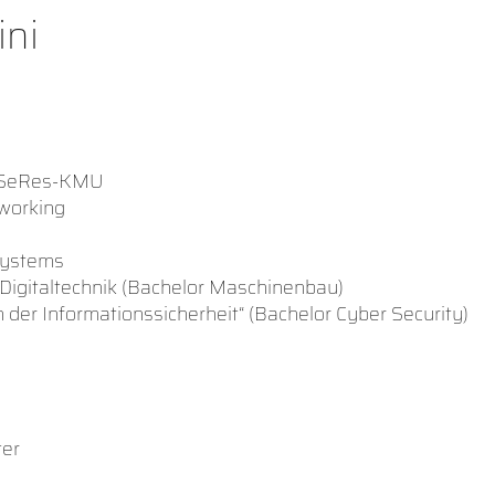
ini
CySeRes-KMU
working
Systems
Digitaltechnik (Bachelor Maschinenbau)
der Informationssicherheit“ (Bachelor Cyber Security)
ter