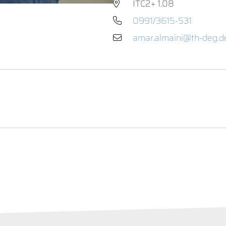
ITC2+ 1.08
0991/3615-531