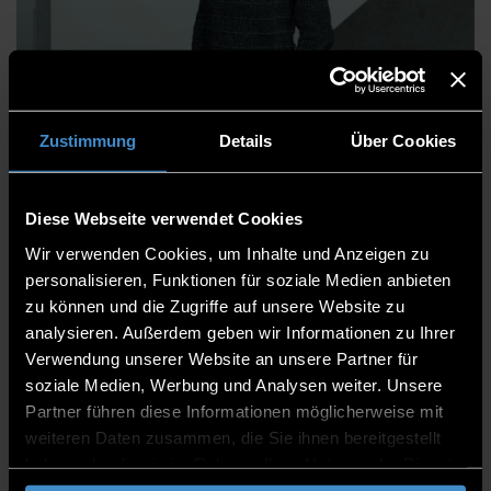
Dipl.-Inf. Andreas
Heilemann
Zustimmung
Details
Über Cookies
Diese Webseite verwendet Cookies
IT-Zentrum
Wir verwenden Cookies, um Inhalte und Anzeigen zu
Softwareentwicklung
personalisieren, Funktionen für soziale Medien anbieten
zu können und die Zugriffe auf unsere Website zu
Referatsleiter
analysieren. Außerdem geben wir Informationen zu Ihrer
Software Entwickler
Verwendung unserer Website an unsere Partner für
soziale Medien, Werbung und Analysen weiter. Unsere
ITC2+ 2. Stock
Partner führen diese Informationen möglicherweise mit
weiteren Daten zusammen, die Sie ihnen bereitgestellt
0991/3615-597
haben oder die sie im Rahmen Ihrer Nutzung der Dienste
gesammelt haben.