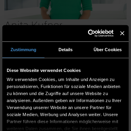
Anita Kufner
Zustimmung
Details
Über Cookies
Abteilung Drittmittelmanagement
Drittmittel I
Diese Webseite verwendet Cookies
Assistentin
Wir verwenden Cookies, um Inhalte und Anzeigen zu
personalisieren, Funktionen für soziale Medien anbieten
ITC2 1.50
zu können und die Zugriffe auf unsere Website zu
0991/3615-269
analysieren. Außerdem geben wir Informationen zu Ihrer
Verwendung unserer Website an unsere Partner für
soziale Medien, Werbung und Analysen weiter. Unsere
Partner führen diese Informationen möglicherweise mit
weiteren Daten zusammen, die Sie ihnen bereitgestellt