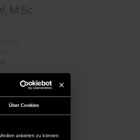
l, M.Sc.
rschung
au
ter
Über Cookies
 Medien anbieten zu können