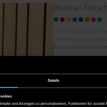
Bastian Reisch
Zentrum für angewandte Fo
Technologie Campus Grafen
Wissenschaftlicher Mitarbei
Grafenau
08552/975620-75
Details
Cookies
nhalte und Anzeigen zu personalisieren, Funktionen für soziale