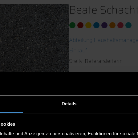
Beate Schacht
Abteilung Haushaltsmanag
Einkauf
Stellv. Referatsleiterin
ITC2 1.60
0991/3615-646
0991/3615-295
Details
Cookies
nhalte und Anzeigen zu personalisieren, Funktionen für soziale