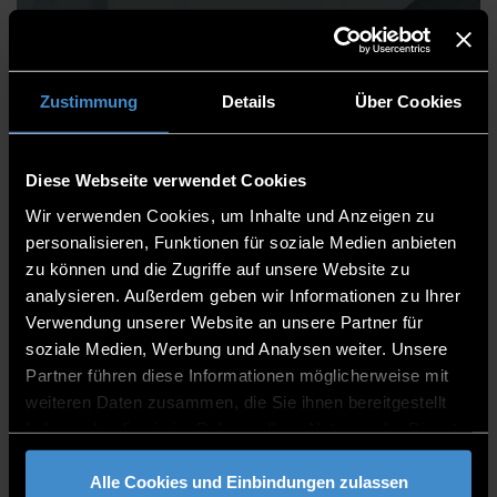
Brigitte Engemann
Zustimmung
Details
Über Cookies
Diese Webseite verwendet Cookies
Fakultät Maschinenbau und Mechatronik
Wir verwenden Cookies, um Inhalte und Anzeigen zu
Mitarbeitende
personalisieren, Funktionen für soziale Medien anbieten
zu können und die Zugriffe auf unsere Website zu
Mitarbeiterin
analysieren. Außerdem geben wir Informationen zu Ihrer
Verwendung unserer Website an unsere Partner für
L 010
soziale Medien, Werbung und Analysen weiter. Unsere
0991/3615-8476
Partner führen diese Informationen möglicherweise mit
weiteren Daten zusammen, die Sie ihnen bereitgestellt
haben oder die sie im Rahmen Ihrer Nutzung der Dienste
gesammelt haben.
Alle Cookies und Einbindungen zulassen