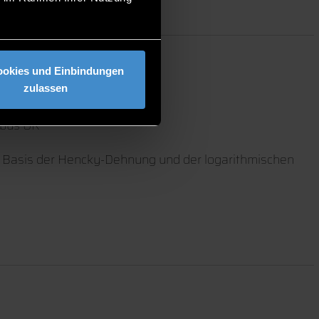
ookies und Einbindungen
zulassen
rbus UK
der Basis der Hencky-Dehnung und der logarithmischen