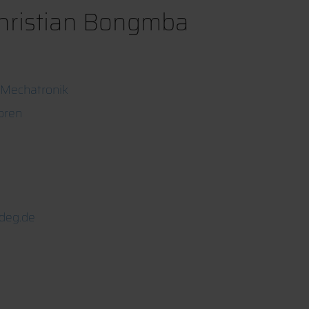
 Christian Bongmba
 Mechatronik
oren