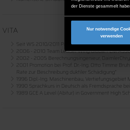
der Dienste gesammelt habe
VITA
Nur notwendige Cook
verwenden
Seit WS 2010/2011 Professor an der Fakultät Ma
2006 - 2010 Team Leader Wing Global FEM A350X
2002 - 2005 Berechnungsingenieur, DaimlerChrys
2001 Promotion bei Prof. Dr.-Ing. Otto Timme Bru
Rate zur Beschreibung duktiler Schädigung“
1996 Dipl.-Ing. Maschinenbau, Vertiefungsgebiet
1990 Sprachkurs in Deutsch als Fremdsprache bei
1989 GCE A Level (Abitur) in Government High S