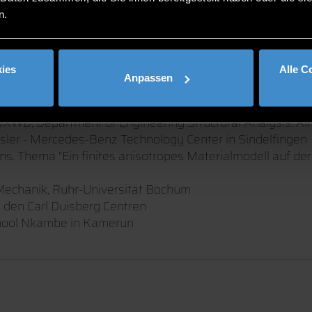
n.
ies
Alle C
Anpassen
schinenbau und Mechatronik
WB, Department of Engineering Structural Analysis, Ai
ler - Mercedes-Benz Technology Center in Sindelfingen
hns. Thema “Ein finites anisotropes Materialmodell auf 
 Mechanik, Ruhr-Universität Bochum
 den Carl Duisberg Centren
chool Nkambe in Kamerun