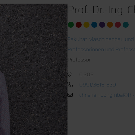
Prof.-Dr.-Ing.
Fakultät Maschinenbau und
Professorinnen und Profess
Professor
C 202
0991/3615-329