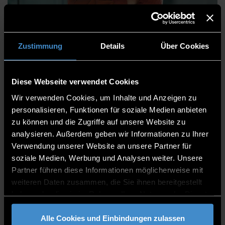
Christian Saller
Zustimmung
Details
Über Cookies
Diese Webseite verwendet Cookies
IT-Zentrum
Wir verwenden Cookies, um Inhalte und Anzeigen zu
Applikationen
personalisieren, Funktionen für soziale Medien anbieten
zu können und die Zugriffe auf unsere Website zu
Referatsleiter
analysieren. Außerdem geben wir Informationen zu Ihrer
Verwendung unserer Website an unsere Partner für
ITC2+ 2.25/26
soziale Medien, Werbung und Analysen weiter. Unsere
0991/3615-747
Partner führen diese Informationen möglicherweise mit
weiteren Daten zusammen, die Sie ihnen bereitgestellt
haben oder die sie im Rahmen Ihrer Nutzung der Dienste
gesammelt haben.
Alle Cookies und Einbindungen zulassen