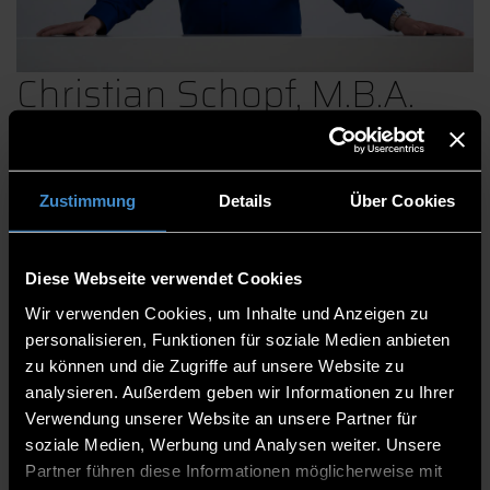
Christian Schopf, M.B.A.
Zentrum für angewandte Forschung
Zustimmung
Details
Über Cookies
Leitung ZAF
Operative Leitung
Diese Webseite verwendet Cookies
Operative Gesamtleitung Technologie Campus
Wir verwenden Cookies, um Inhalte und Anzeigen zu
personalisieren, Funktionen für soziale Medien anbieten
Leitung Wissens- und Technologietransfer (WTT)
zu können und die Zugriffe auf unsere Website zu
analysieren. Außerdem geben wir Informationen zu Ihrer
ITC2 3.05
Verwendung unserer Website an unsere Partner für
0991/3615-308
soziale Medien, Werbung und Analysen weiter. Unsere
Partner führen diese Informationen möglicherweise mit