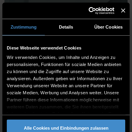
Christina Koller
Zustimmung
Details
Über Cookies
Diese Webseite verwendet Cookies
Rechtsangelegenheiten und Liegenschaften
Wir verwenden Cookies, um Inhalte und Anzeigen zu
Justiziariat Vertragsmanagement
personalisieren, Funktionen für soziale Medien anbieten
zu können und die Zugriffe auf unsere Website zu
Mitarbeiterin
analysieren. Außerdem geben wir Informationen zu Ihrer
Verwendung unserer Website an unsere Partner für
ITC2 2.55b
soziale Medien, Werbung und Analysen weiter. Unsere
0991/3615-9607
Partner führen diese Informationen möglicherweise mit
weiteren Daten zusammen, die Sie ihnen bereitgestellt
haben oder die sie im Rahmen Ihrer Nutzung der Dienste
gesammelt haben.
Alle Cookies und Einbindungen zulassen