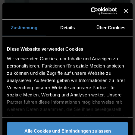
Christoph Lichtschläger
Zustimmung
Details
Über Cookies
Diese Webseite verwendet Cookies
Bibliothek
Wir verwenden Cookies, um Inhalte und Anzeigen zu
Bibliothek ECRI
personalisieren, Funktionen für soziale Medien anbieten
zu können und die Zugriffe auf unsere Website zu
Mitarbeiter
analysieren. Außerdem geben wir Informationen zu Ihrer
Verwendung unserer Website an unsere Partner für
EC 009
soziale Medien, Werbung und Analysen weiter. Unsere
0991/3615-8817
Partner führen diese Informationen möglicherweise mit
weiteren Daten zusammen, die Sie ihnen bereitgestellt
haben oder die sie im Rahmen Ihrer Nutzung der Dienste
gesammelt haben.
Alle Cookies und Einbindungen zulassen