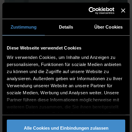
Daniela Miedl
Zustimmung
Details
Über Cookies
Diese Webseite verwendet Cookies
Abteilung Haushaltsmanagement
Wir verwenden Cookies, um Inhalte und Anzeigen zu
Sonderprogramme und Reisekosten
personalisieren, Funktionen für soziale Medien anbieten
zu können und die Zugriffe auf unsere Website zu
Sachbearbeiterin
analysieren. Außerdem geben wir Informationen zu Ihrer
Verwendung unserer Website an unsere Partner für
ITC2 1.46
soziale Medien, Werbung und Analysen weiter. Unsere
0991/3615-8055
Partner führen diese Informationen möglicherweise mit
weiteren Daten zusammen, die Sie ihnen bereitgestellt
haben oder die sie im Rahmen Ihrer Nutzung der Dienste
gesammelt haben.
Alle Cookies und Einbindungen zulassen