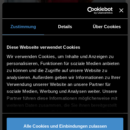
Dr. Dimeth Nouicer
Zustimmung
Details
Über Cookies
Diese Webseite verwendet Cookies
Fakultät Angewandte Informatik
Wir verwenden Cookies, um Inhalte und Anzeigen zu
Mitarbeitende
personalisieren, Funktionen für soziale Medien anbieten
zu können und die Zugriffe auf unsere Website zu
Wissenschaftliche Mitarbeiterin
analysieren. Außerdem geben wir Informationen zu Ihrer
Verwendung unserer Website an unsere Partner für
ITC2+ 1.08
soziale Medien, Werbung und Analysen weiter. Unsere
0991/3615-9668
Partner führen diese Informationen möglicherweise mit
weiteren Daten zusammen, die Sie ihnen bereitgestellt
haben oder die sie im Rahmen Ihrer Nutzung der Dienste
gesammelt haben.
Alle Cookies und Einbindungen zulassen