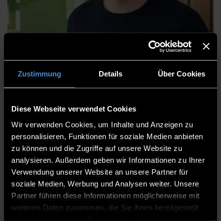
Dominik Hürland, M.Eng
Zustimmung
Details
Über Cookies
Zentrum für angewandte Forschung
Technologie Campus Grafenau
Diese Webseite verwendet Cookies
Wissenschaftlicher Mitarbeiter
Wir verwenden Cookies, um Inhalte und Anzeigen zu
personalisieren, Funktionen für soziale Medien anbieten
Grafenau
zu können und die Zugriffe auf unsere Website zu
analysieren. Außerdem geben wir Informationen zu Ihrer
08552/975620-16
Verwendung unserer Website an unsere Partner für
soziale Medien, Werbung und Analysen weiter. Unsere
Partner führen diese Informationen möglicherweise mit
weiteren Daten zusammen, die Sie ihnen bereitgestellt
haben oder die sie im Rahmen Ihrer Nutzung der Dienste