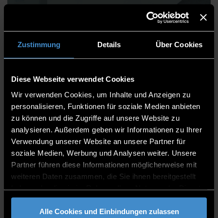
Dominik Weiß
Zustimmung
Details
Über Cookies
Diese Webseite verwendet Cookies
Bibliothek
Wir verwenden Cookies, um Inhalte und Anzeigen zu
Bibliothek ECRI
personalisieren, Funktionen für soziale Medien anbieten
zu können und die Zugriffe auf unsere Website zu
Mitarbeiter
analysieren. Außerdem geben wir Informationen zu Ihrer
Verwendung unserer Website an unsere Partner für
EC 009
soziale Medien, Werbung und Analysen weiter. Unsere
0991/3615-8911
Partner führen diese Informationen möglicherweise mit
weiteren Daten zusammen, die Sie ihnen bereitgestellt
haben oder die sie im Rahmen Ihrer Nutzung der Dienste
gesammelt haben.
Alle Cookies und Einbindungen zulassen