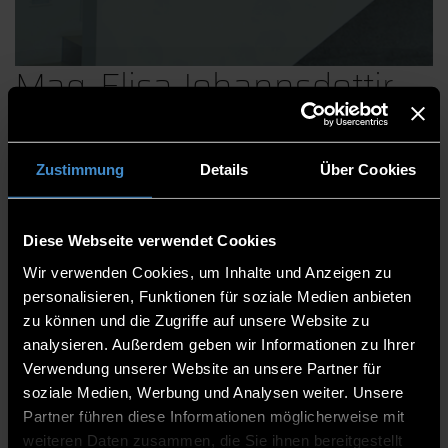
Mag. Elisa Johannsdottir,
Mag.
Zustimmung
Details
Über Cookies
Fakultät Angewandte Gesundheitswissenschaften
Diese Webseite verwendet Cookies
Wissenschaftliche Mitarbeitende
Wir verwenden Cookies, um Inhalte und Anzeigen zu
Lehrbeauftragte
personalisieren, Funktionen für soziale Medien anbieten
zu können und die Zugriffe auf unsere Website zu
LA 27-0.16
analysieren. Außerdem geben wir Informationen zu Ihrer
Verwendung unserer Website an unsere Partner für
0991/3615-8345
soziale Medien, Werbung und Analysen weiter. Unsere
Partner führen diese Informationen möglicherweise mit
weiteren Daten zusammen, die Sie ihnen bereitgestellt