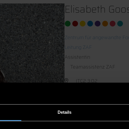
Elisabeth Goo
Zentrum für angewandte Fo
Leitung ZAF
Assistentin
Teamassistenz ZAF
ITC2 3.02
0991/3615-627
Details