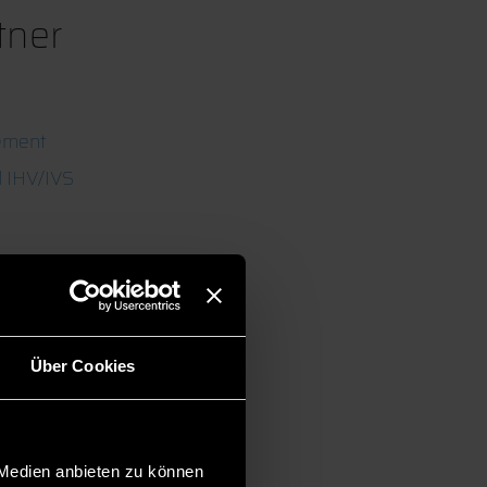
tner
ement
 IHV/IVS
Über Cookies
 Medien anbieten zu können