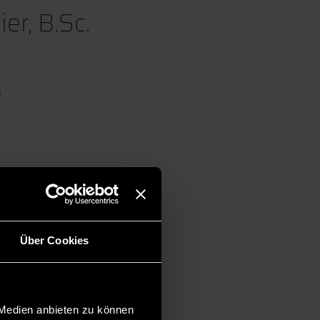
r, B.Sc.
g
Über Cookies
 Medien anbieten zu können