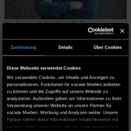
Fabian Müller, B.Sc.
Zustimmung
Details
Über Cookies
Institute
Institut Future Technologies
Diese Webseite verwendet Cookies
Wissenschaftlicher Mitarbeiter
Wir verwenden Cookies, um Inhalte und Anzeigen zu
personalisieren, Funktionen für soziale Medien anbieten
Institut Future Technologies (Veilchengasse 2) -
zu können und die Zugriffe auf unsere Website zu
3.002b
analysieren. Außerdem geben wir Informationen zu Ihrer
0991/3615-8373
Verwendung unserer Website an unsere Partner für
soziale Medien, Werbung und Analysen weiter. Unsere
Partner führen diese Informationen möglicherweise mit
weiteren Daten zusammen, die Sie ihnen bereitgestellt