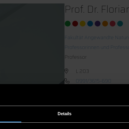
Prof. Dr. Flor
Fakultät Angewandte Natur
Professorinnen und Profess
Professor
L 203
0991/3615-690
Details