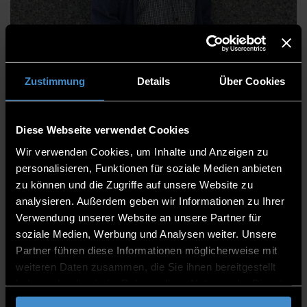
Franz Ehrnböck
Zustimmung
Details
Über Cookies
Hausmeister
Diese Webseite verwendet Cookies
Wir verwenden Cookies, um Inhalte und Anzeigen zu
Rechtsangelegenheiten und Liegenschaften
personalisieren, Funktionen für soziale Medien anbieten
Poststelle - Hausmeisterdienste
zu können und die Zugriffe auf unsere Website zu
analysieren. Außerdem geben wir Informationen zu Ihrer
Mitarbeiter
Verwendung unserer Website an unsere Partner für
soziale Medien, Werbung und Analysen weiter. Unsere
D 008
Partner führen diese Informationen möglicherweise mit
0991/3615-613
weiteren Daten zusammen, die Sie ihnen bereitgestellt
haben oder die sie im Rahmen Ihrer Nutzung der Dienste
gesammelt haben.