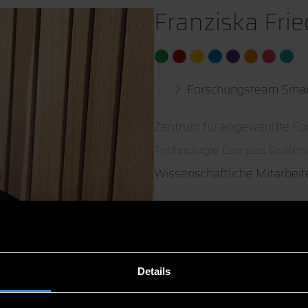
Franziska Frie
Forschungsteam Smar
Zentrum für angewandte Fo
Technologie Campus Grafen
Wissenschaftliche Mitarbeit
Grafenau
08552/975620-13
Details