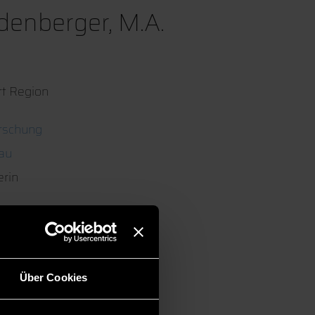
denberger, M.A.
t Region
rschung
au
erin
Über Cookies