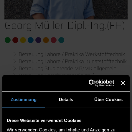
Georg Müller, Dipl.-Ing.(FH)
Betreuung Labore / Praktika Werkstofftechnik
Betreuung Labore / Praktika Kunststofftechnik
Betreuung Studierende MB/MK allgemein
Betreuung Forschungsprojekte /
Bachelorarbeiten / Masterarbeiten
Betreuung Firmen der Industrie bei Fragen zu
Werkstofftechnik / Kunststofftechnik
Zustimmung
Details
Über Cookies
Fakultät Maschinenbau und Mechatronik
Diese Webseite verwendet Cookies
Mitarbeitende
Wir verwenden Cookies, um Inhalte und Anzeigen zu