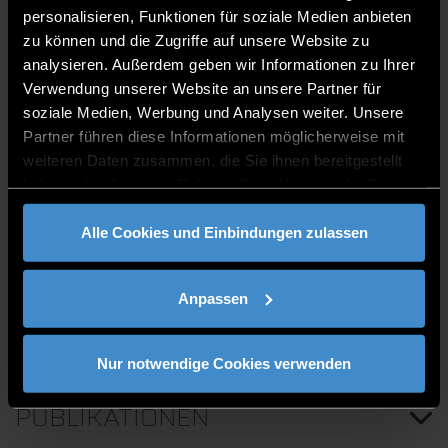
Laboringenieur
personalisieren, Funktionen für soziale Medien anbieten
Studium Maschinenbau, FR Produktionstechnik
zu können und die Zugriffe auf unsere Website zu
als “Dipl.-Ing (FH)”
analysieren. Außerdem geben wir Informationen zu Ihrer
Staatlich geprüfter Maschinenbautechniker (mit
Verwendung unserer Website an unsere Partner für
Auszeichnung)
soziale Medien, Werbung und Analysen weiter. Unsere
Werkzeugmechaniker Stanz- und Umformtechnik
Partner führen diese Informationen möglicherweise mit
(mit Auszeichnung)
weiteren Daten zusammen, die Sie ihnen bereitgestellt
Personalrat
haben oder die sie im Rahmen Ihrer Nutzung der Dienste
gesammelt haben.
C 015
Alle Cookies und Einbindungen zulassen
0991/3615-361
Anpassen
Nur notwendige Cookies verwenden
PUBLIKATIONEN