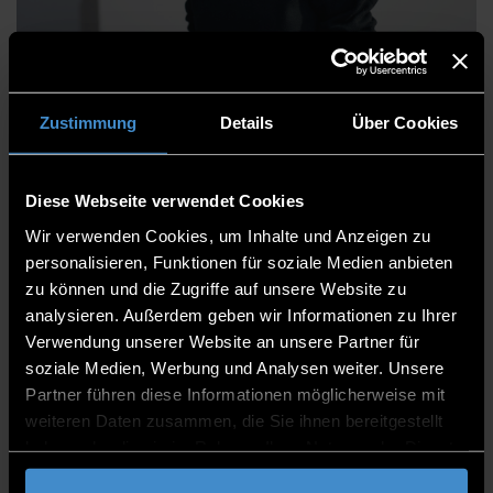
Dipl.- Des. Hannah
Steinmetz
Zustimmung
Details
Über Cookies
Diese Webseite verwendet Cookies
Wir verwenden Cookies, um Inhalte und Anzeigen zu
Fakultät Maschinenbau und Mechatronik
personalisieren, Funktionen für soziale Medien anbieten
Wissenschaftliche Mitarbeitende
zu können und die Zugriffe auf unsere Website zu
analysieren. Außerdem geben wir Informationen zu Ihrer
Wissenschaftliche Mitarbeiterin
Verwendung unserer Website an unsere Partner für
soziale Medien, Werbung und Analysen weiter. Unsere
Am Stadtpark 15, Atelier Technisches Design
Partner führen diese Informationen möglicherweise mit
0991/3615-8371
weiteren Daten zusammen, die Sie ihnen bereitgestellt
haben oder die sie im Rahmen Ihrer Nutzung der Dienste
gesammelt haben.