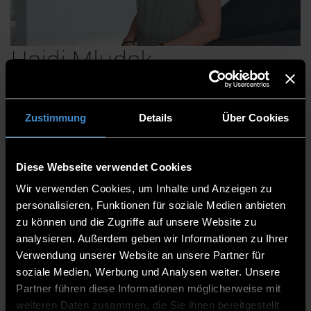
Heidi Mludek
Zustimmung
Details
Über Cookies
Stabsstelle Steuern und Controlling
Referat Steuern
Diese Webseite verwendet Cookies
Sachbearbeiterin
Wir verwenden Cookies, um Inhalte und Anzeigen zu
personalisieren, Funktionen für soziale Medien anbieten
ITC2 2.52
zu können und die Zugriffe auf unsere Website zu
0991/3615-211
analysieren. Außerdem geben wir Informationen zu Ihrer
Verwendung unserer Website an unsere Partner für
soziale Medien, Werbung und Analysen weiter. Unsere
Partner führen diese Informationen möglicherweise mit
weiteren Daten zusammen, die Sie ihnen bereitgestellt