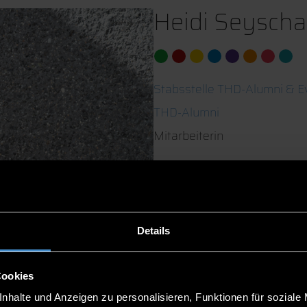
Heidi Seysch
Stabsstelle THD-Alumni & E
THD-Alumni
Mitarbeiterin
ITC2+ 0.15
0991/3615-393
Details
Cookies
nhalte und Anzeigen zu personalisieren, Funktionen für soziale