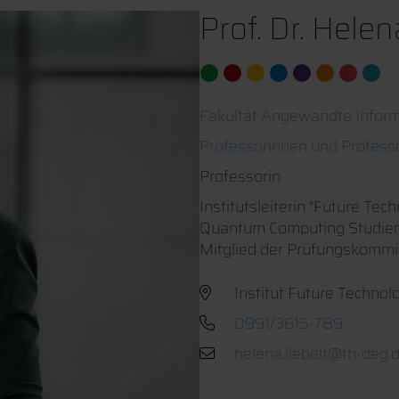
Prof. Dr. Helen
Fakultät Angewandte Inform
Professorinnen und Profess
Professorin
Institutsleiterin “Future T
Quantum Computing Studien
Mitglied der Prüfungskommis
Institut Future Technol
0991/3615-789