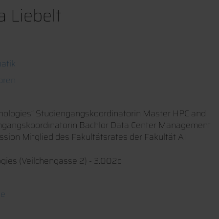
a Liebelt
atik
oren
echnologies” Studiengangskoordinatorin Master HPC and
gangskoordinatorin Bachlor Data Center Management
sion Mitglied des Fakultätsrates der Fakultät AI
ogies (Veilchengasse 2) - 3.002c