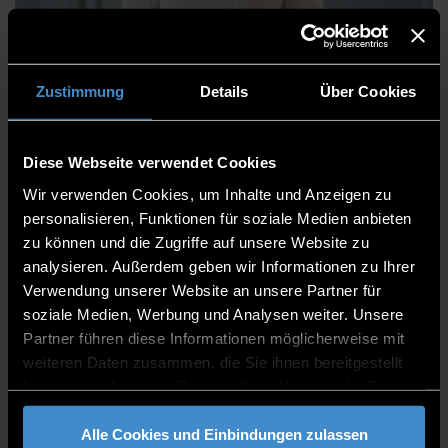
Ina Reiter
Zustimmung
Details
Über Cookies
Diese Webseite verwendet Cookies
Stabsstelle Steuern und Controlling
Wir verwenden Cookies, um Inhalte und Anzeigen zu
Referat Steuern
personalisieren, Funktionen für soziale Medien anbieten
zu können und die Zugriffe auf unsere Website zu
Sachbearbeiterin
analysieren. Außerdem geben wir Informationen zu Ihrer
Verwendung unserer Website an unsere Partner für
ITC2 2.52
soziale Medien, Werbung und Analysen weiter. Unsere
0991/3615-8091
Partner führen diese Informationen möglicherweise mit
weiteren Daten zusammen, die Sie ihnen bereitgestellt
haben oder die sie im Rahmen Ihrer Nutzung der Dienste
gesammelt haben.
Alle Cookies und Einbindungen zulassen