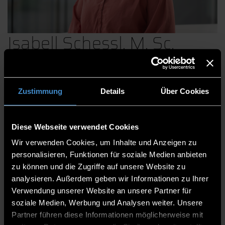
Isabell Schessl, M. Sc.
Stabsstelle Zentrales Qualitätsmanagement
Zustimmung
Details
Über Cookies
Mitarbeiterin
Statistik für Akkreditierungen und Lehrberichte
Diese Webseite verwendet Cookies
Lehrveranstaltungsevaluationen mit EvaSys
Wir verwenden Cookies, um Inhalte und Anzeigen zu
personalisieren, Funktionen für soziale Medien anbieten
ITC2 2.42
zu können und die Zugriffe auf unsere Website zu
0991/3615-8311
analysieren. Außerdem geben wir Informationen zu Ihrer
Verwendung unserer Website an unsere Partner für
soziale Medien, Werbung und Analysen weiter. Unsere
Partner führen diese Informationen möglicherweise mit