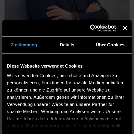
Jakob Folz, M.Sc.
Zustimmung
Details
Über Cookies
Institute
Institut ProtectIT
Diese Webseite verwendet Cookies
Wissenschaftlicher Mitarbeiter
Wir verwenden Cookies, um Inhalte und Anzeigen zu
personalisieren, Funktionen für soziale Medien anbieten
ITC2+ 1.08
zu können und die Zugriffe auf unsere Website zu
analysieren. Außerdem geben wir Informationen zu Ihrer
0991/3615-8286
Verwendung unserer Website an unsere Partner für
soziale Medien, Werbung und Analysen weiter. Unsere
Partner führen diese Informationen möglicherweise mit
weiteren Daten zusammen, die Sie ihnen bereitgestellt
haben oder die sie im Rahmen Ihrer Nutzung der Dienste