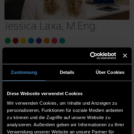
Jessica Laxa, M.Eng.
Operative Leitung
Akzelerierung & Skalierung
Medieninformatik
Zustimmung
Details
Über Cookies
Digitalisierung
Zentrum für angewandte Forschung
Diese Webseite verwendet Cookies
BITZ Oberschneiding - Bayerisches Innovations
Wir verwenden Cookies, um Inhalte und Anzeigen zu
Transformations Zentrum
personalisieren, Funktionen für soziale Medien anbieten
zu können und die Zugriffe auf unsere Website zu
Operative Leitung
analysieren. Außerdem geben wir Informationen zu Ihrer
Operative Leitung BITZ Oberschneiding
Verwendung unserer Website an unsere Partner für