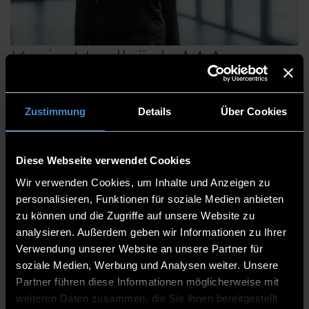
Karin Haslböck, M.A.
Zustimmung
Details
Über Cookies
Zentrum für angewandte Forschung
Institut für angewandte Informatik - Technologie
Diese Webseite verwendet Cookies
Campus Freyung
Wir verwenden Cookies, um Inhalte und Anzeigen zu
Wissenschaftliche Mitarbeiterin
personalisieren, Funktionen für soziale Medien anbieten
zu können und die Zugriffe auf unsere Website zu
TCF
analysieren. Außerdem geben wir Informationen zu Ihrer
08551/91764-44
Verwendung unserer Website an unsere Partner für
soziale Medien, Werbung und Analysen weiter. Unsere
Partner führen diese Informationen möglicherweise mit
weiteren Daten zusammen, die Sie ihnen bereitgestellt