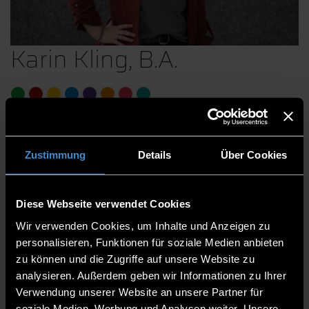
Karin Kling, B.A.
Promotionsberatung
Promotionszentrum DigiTech und NITRO
Zustimmung
Details
Über Cookies
Forschungsdatenmanagement
Trainerin für Gute wissenschaftliche Praxis
(GWP)
Diese Webseite verwendet Cookies
Wir verwenden Cookies, um Inhalte und Anzeigen zu
Forschungs- und Entwicklungsservices
personalisieren, Funktionen für soziale Medien anbieten
Forschungs- und Transfersupport
zu können und die Zugriffe auf unsere Website zu
Referentin
analysieren. Außerdem geben wir Informationen zu Ihrer
Verwendung unserer Website an unsere Partner für
soziale Medien, Werbung und Analysen weiter. Unsere