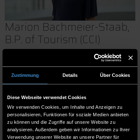
Marion Bachmeier-Staab,
B.P. of Tourism (CCI)
Betreuung international Studierender am ECRI
Zustimmung
Details
Über Cookies
Gästebetreuung am ECRI
International Office Veranstaltungen
Diese Webseite verwendet Cookies
Studienzentrum und International Office
Wir verwenden Cookies, um Inhalte und Anzeigen zu
International Office
personalisieren, Funktionen für soziale Medien anbieten
Mitarbeiterin
zu können und die Zugriffe auf unsere Website zu
analysieren. Außerdem geben wir Informationen zu Ihrer
EC 2.20
Verwendung unserer Website an unsere Partner für