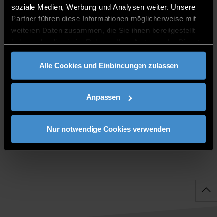
soziale Medien, Werbung und Analysen weiter. Unsere
0991/3615-8927
Partner führen diese Informationen möglicherweise mit
weiteren Daten zusammen, die Sie ihnen bereitgestellt
haben oder die sie im Rahmen Ihrer Nutzung der Dienste
gesammelt haben.
Alle Cookies und Einbindungen zulassen
BÜROZEITEN
Anpassen
Montag, Mittwoch-Freitag: 08:00-13:00 Uhr
Nur notwendige Cookies verwenden