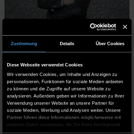
Dipl.-Wirt.-Inf. Markus
Putnings
Zustimmung
Details
Über Cookies
Diese Webseite verwendet Cookies
Bibliothek
Wir verwenden Cookies, um Inhalte und Anzeigen zu
Bibliothek DEG
personalisieren, Funktionen für soziale Medien anbieten
Abteilungsleiter
zu können und die Zugriffe auf unsere Website zu
analysieren. Außerdem geben wir Informationen zu Ihrer
Bibliotheksleiter
Verwendung unserer Website an unsere Partner für
soziale Medien, Werbung und Analysen weiter. Unsere
G 010
Partner führen diese Informationen möglicherweise mit
0991/3615-700
weiteren Daten zusammen, die Sie ihnen bereitgestellt
0991/3615-799
haben oder die sie im Rahmen Ihrer Nutzung der Dienste