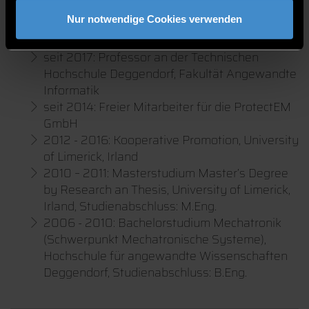
Nur notwendige Cookies verwenden
seit 2017: Leitung des Institut ProtectIT -
Protection for Industrial Technologies
seit 2017: Professor an der Technischen
Hochschule Deggendorf, Fakultät Angewandte
Informatik
seit 2014: Freier Mitarbeiter für die ProtectEM
GmbH
2012 - 2016: Kooperative Promotion, University
of Limerick, Irland
2010 – 2011: Masterstudium Master’s Degree
by Research an Thesis, University of Limerick,
Irland, Studienabschluss: M.Eng.
2006 - 2010: Bachelorstudium Mechatronik
(Schwerpunkt Mechatronische Systeme),
Hochschule für angewandte Wissenschaften
Deggendorf, Studienabschluss: B.Eng.