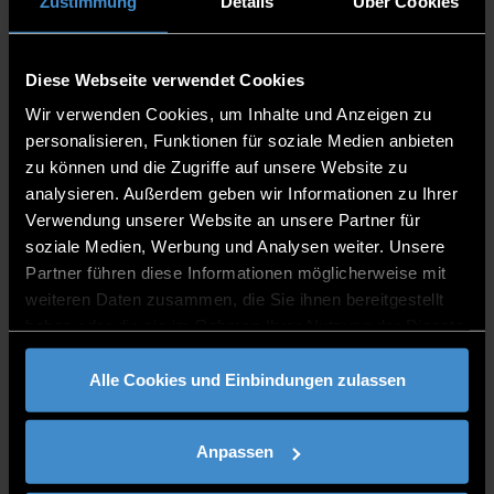
Zustimmung
Details
Über Cookies
KERNKOMPETENZEN
Angewandte Kryptographie (ECC, PBC, PQC)
Diese Webseite verwendet Cookies
Elliptische Kurven Kryptographie
Wir verwenden Cookies, um Inhalte und Anzeigen zu
Paarungsbasierte Kryptographie
personalisieren, Funktionen für soziale Medien anbieten
Post-Quanten-Kryptographie
zu können und die Zugriffe auf unsere Website zu
Leichtgewichtige Kryptographie
analysieren. Außerdem geben wir Informationen zu Ihrer
Distributed-Ledger-Technologien
Verwendung unserer Website an unsere Partner für
FPGA-Programmierung
soziale Medien, Werbung und Analysen weiter. Unsere
Sicherheitsaspekte im Bereich autonomes
Partner führen diese Informationen möglicherweise mit
Fahren
weiteren Daten zusammen, die Sie ihnen bereitgestellt
Security Mechanismen in industriellen
haben oder die sie im Rahmen Ihrer Nutzung der Dienste
Netzwerken
gesammelt haben.
Trusted Computing Technologien (TPM, TNC)
Alle Cookies und Einbindungen zulassen
Anpassen
VITA