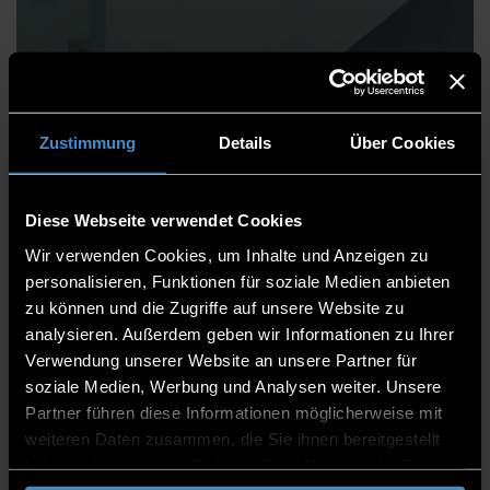
Martina Geier
Zustimmung
Details
Über Cookies
Erfindungsmeldungen und
Diese Webseite verwendet Cookies
Patentangelegenheiten
Wir verwenden Cookies, um Inhalte und Anzeigen zu
Forschungs- und Entwicklungsservices
personalisieren, Funktionen für soziale Medien anbieten
zu können und die Zugriffe auf unsere Website zu
Forschungs- und Transfersupport
analysieren. Außerdem geben wir Informationen zu Ihrer
Referentin
Verwendung unserer Website an unsere Partner für
soziale Medien, Werbung und Analysen weiter. Unsere
ITC2 3.19
Partner führen diese Informationen möglicherweise mit
weiteren Daten zusammen, die Sie ihnen bereitgestellt
0991/3615-741
haben oder die sie im Rahmen Ihrer Nutzung der Dienste