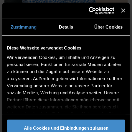
Miroslav Kovacevic
Zustimmung
Details
Über Cookies
Diese Webseite verwendet Cookies
Institute
Wir verwenden Cookies, um Inhalte und Anzeigen zu
Institut ProtectIT
personalisieren, Funktionen für soziale Medien anbieten
zu können und die Zugriffe auf unsere Website zu
Mitarbeiter
analysieren. Außerdem geben wir Informationen zu Ihrer
Verwendung unserer Website an unsere Partner für
TCV
soziale Medien, Werbung und Analysen weiter. Unsere
0991/3615-8660
Partner führen diese Informationen möglicherweise mit
weiteren Daten zusammen, die Sie ihnen bereitgestellt
haben oder die sie im Rahmen Ihrer Nutzung der Dienste
gesammelt haben.
Alle Cookies und Einbindungen zulassen