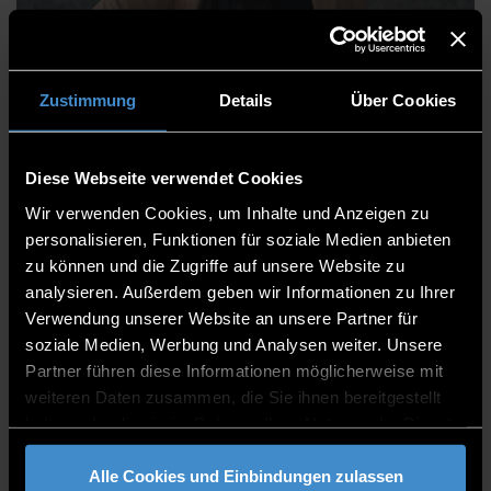
Myat Marlar Khin, M.Sc.
Zustimmung
Details
Über Cookies
Diese Webseite verwendet Cookies
Kommunikation & Marketing
Wir verwenden Cookies, um Inhalte und Anzeigen zu
Online Marketing
personalisieren, Funktionen für soziale Medien anbieten
zu können und die Zugriffe auf unsere Website zu
Mitarbeiterin
analysieren. Außerdem geben wir Informationen zu Ihrer
Verwendung unserer Website an unsere Partner für
B 203
soziale Medien, Werbung und Analysen weiter. Unsere
0991/3615-8241
Partner führen diese Informationen möglicherweise mit
weiteren Daten zusammen, die Sie ihnen bereitgestellt
haben oder die sie im Rahmen Ihrer Nutzung der Dienste
gesammelt haben.
Alle Cookies und Einbindungen zulassen