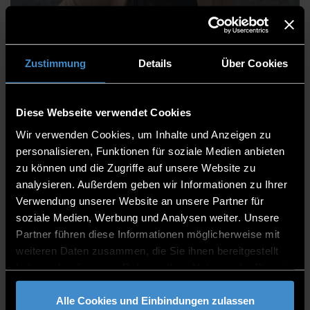
Myat Marlar Khin, M.Sc.
Zustimmung
Details
Über Cookies
Diese Webseite verwendet Cookies
Kommunikation & Marketing
Wir verwenden Cookies, um Inhalte und Anzeigen zu
Student Recruitment
personalisieren, Funktionen für soziale Medien anbieten
zu können und die Zugriffe auf unsere Website zu
Mitarbeiterin
analysieren. Außerdem geben wir Informationen zu Ihrer
Verwendung unserer Website an unsere Partner für
B 203
soziale Medien, Werbung und Analysen weiter. Unsere
0991/3615-8241
Partner führen diese Informationen möglicherweise mit
weiteren Daten zusammen, die Sie ihnen bereitgestellt
haben oder die sie im Rahmen Ihrer Nutzung der Dienste
gesammelt haben.
Alle Cookies und Einbindungen zulassen