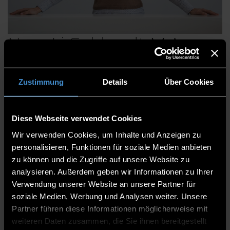
Nora Li Gebhardt, M.A.
Zustimmung
Details
Über Cookies
Innovationsworkshops
Innovative Formate mit Design Thinking
Diese Webseite verwendet Cookies
Forschungs- und Entwicklungsservices
Wir verwenden Cookies, um Inhalte und Anzeigen zu
personalisieren, Funktionen für soziale Medien anbieten
Forschungs- und Transfersupport
zu können und die Zugriffe auf unsere Website zu
Koordinatorin
analysieren. Außerdem geben wir Informationen zu Ihrer
Verwendung unserer Website an unsere Partner für
Koordinatorin Konsortialanträge &
soziale Medien, Werbung und Analysen weiter. Unsere
Innovationsworkshops
Partner führen diese Informationen möglicherweise mit
weiteren Daten zusammen, die Sie ihnen bereitgestellt
ITC2 3.02