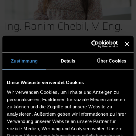
Ing. Ranim Chebil, M.Eng.
Computer Vision und Bildverarbeitung
Zustimmung
Details
Über Cookies
Artificial Intelligence and Machine Learning
Intelligente Verkehrssysteme
Diese Webseite verwendet Cookies
Zentrum für angewandte Forschung
Wir verwenden Cookies, um Inhalte und Anzeigen zu
Technologie Campus Wörth-Wiesent
personalisieren, Funktionen für soziale Medien anbieten
Wissenschaftliche Mitarbeiterin
zu können und die Zugriffe auf unsere Website zu
analysieren. Außerdem geben wir Informationen zu Ihrer
TC Wörth-Wiesent
Verwendung unserer Website an unsere Partner für
soziale Medien, Werbung und Analysen weiter. Unsere
0991/3615-8734
Partner führen diese Informationen möglicherweise mit