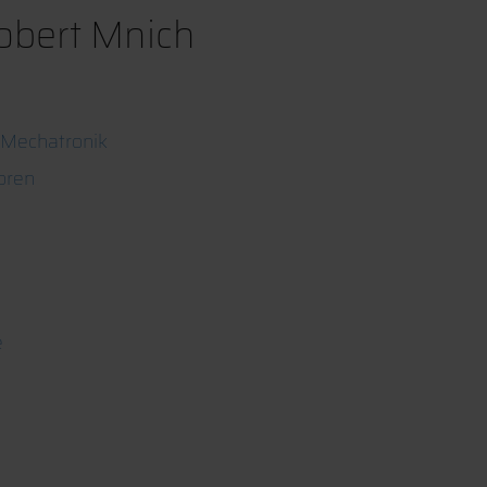
 Robert Mnich
 Mechatronik
oren