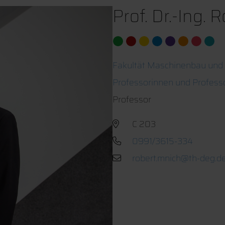
Prof. Dr.-Ing.
Fakultät Maschinenbau und
Professorinnen und Profess
Professor
C 203
0991/3615-334