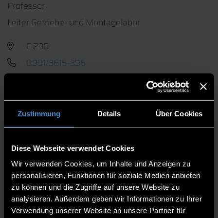
Professor
Leiter Getriebe- und Montagelabor
C 230
0991/3615-396
Zustimmung
Details
Über Cookies
SPRECHZEITEN
Diese Webseite verwendet Cookies
Nach Vereinbarung, bevorzugt Mittwoch 7.30 - 8.00
Wir verwenden Cookies, um Inhalte und Anzeigen zu
Uhr
personalisieren, Funktionen für soziale Medien anbieten
zu können und die Zugriffe auf unsere Website zu
analysieren. Außerdem geben wir Informationen zu Ihrer
Verwendung unserer Website an unsere Partner für