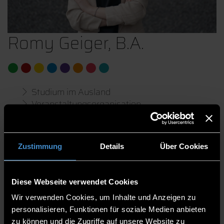
Romy Geiger, B.A.
Studium im Ausland
Veranstaltungsorganisation
Auslandspraktikum
Studienzentrum und International Office
Zustimmung
Details
Über Cookies
International Office
Mitarbeiterin
Diese Webseite verwendet Cookies
Wir verwenden Cookies, um Inhalte und Anzeigen zu
B 207
personalisieren, Funktionen für soziale Medien anbieten
0991/3615-8353
zu können und die Zugriffe auf unsere Website zu