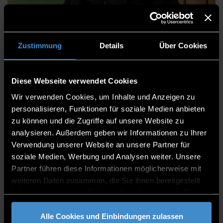
Sarah Kuhn-Stassar
Zustimmung
Details
Über Cookies
Diese Webseite verwendet Cookies
Forschungs- und Entwicklungsservices
Wir verwenden Cookies, um Inhalte und Anzeigen zu
Forschungs- und Transfersupport
personalisieren, Funktionen für soziale Medien anbieten
zu können und die Zugriffe auf unsere Website zu
Referentin
analysieren. Außerdem geben wir Informationen zu Ihrer
Verwendung unserer Website an unsere Partner für
ITC2 3.19
soziale Medien, Werbung und Analysen weiter. Unsere
0991/3615-8366
Partner führen diese Informationen möglicherweise mit
weiteren Daten zusammen, die Sie ihnen bereitgestellt
haben oder die sie im Rahmen Ihrer Nutzung der Dienste
gesammelt haben.
Alle Cookies und Einbindungen zulassen