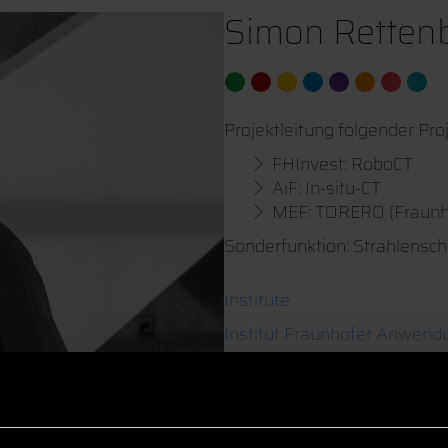
Simon Rettenb
Projektleitung folgender Pro
FHInvest: RoboCT
AiF: In-situ-CT
MEF: TORERO (Fraunho
Sonderfunktion: Strahlensch
Institute
Institut Fraunhofer Anwend
Projektingenieur
Fraunhofer Anwendungszent