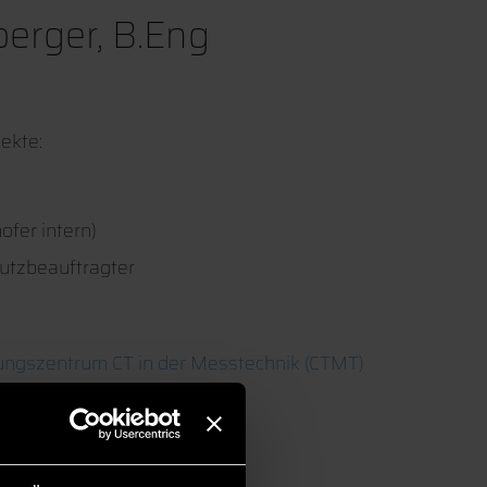
erger, B.Eng
jekte:
fer intern)
utzbeauftragter
ungszentrum CT in der Messtechnik (CTMT)
rum CT in der Messtechnik